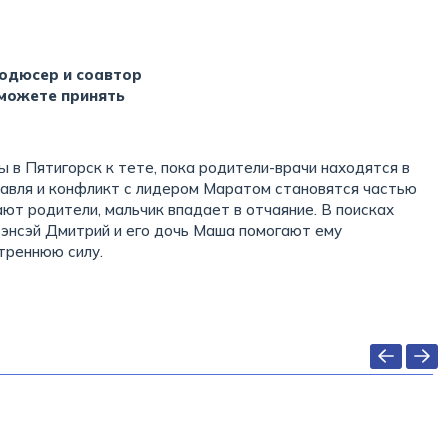
родюсер и соавтор
можете принять
в Пятигорск к тете, пока родители-врачи находятся в
равля и конфликт с лидером Маратом становятся частью
ают родители, мальчик впадает в отчаяние. В поисках
сэнсэй Дмитрий и его дочь Маша помогают ему
треннюю силу.