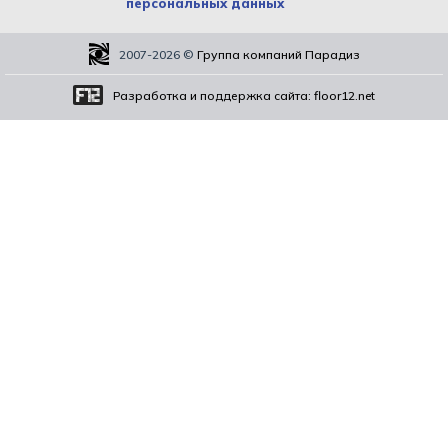
персональных данных
2007-2026
©
Группа компаний Парадиз
Разработка и поддержка сайта:
floor12.net