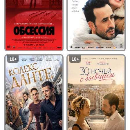
18+
18+
Обсессия
Между небом и
Ужасы, 100 мин
землей
Мелодрама, Трагикомедия,
96 мин
Купить билет
Купить билет