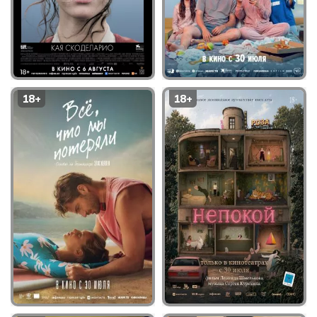
18+
18+
Грозовой перевал
За любовь
Мелодрама, Экранизация,
Трагикомедия, Фантастика,
129 мин
Ромком, 91 мин
Купить билет
Купить билет