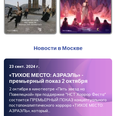
TheatreHD:
TheatreHD: Курентзис
Новости в Москве
Курентзис. Дон Жуан
и Саша Вальц.
Опера, Фильм-спектакль,
Бетховен Симфония
217 мин
№7
Короткометражный,
23 сент. 2024 г.
Купить билет
Музыкальный, Фильм-
«ТИХОЕ МЕСТО: АЗРАЭЛЬ» -
спектакль, 43 мин
премьерный показ 2 октября
Купить билет
2 октября в кинотеатре «Пять звезд на
Павелецкой» при поддержке "НСТ Хоррор Феста"
состоится ПРЕМЬЕРНЫЙ ПОКАЗ концептуального
постапокалиптического хоррора «ТИХОЕ МЕСТО:
АЗРАЭЛЬ», который...