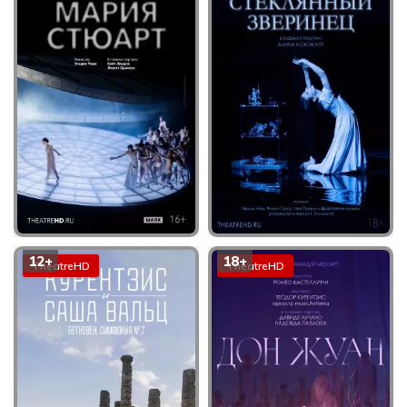
Драма, 106 мин
Биография,
Документальный, 75 мин
Купить билет
Купить билет
12+
18+
TheatreHD
TheatreHD
TheatreHD:
TheatreHD:
Зальцбург. Мария
Ноймайер.
Стюарт
Стеклянный зверинец
Опера, Фильм-спектакль,
balley, Фильм-спектакль, 130
148 мин
мин
Купить билет
Купить билет