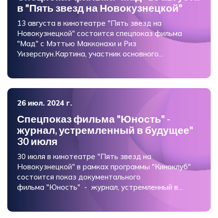
в "Пять звезд на Новокузнецкой"
13 августа в кинотеатре "Пять звезд на
Новокузнецкой" состоится спецпоказ фильма
"Мад" с Мэттью Макконахи и Риз
Уизерспун.Картина, участник основного...
26 июл. 2024 г.
Спецпоказ фильма "Юность" -
журнал, устремленный в будущее"
30 июля
30 июля в кинотеатре "Пять звезд на
Новокузнецкой" в рамках программы "Киноклуб"
состоится показ документального
фильма "Юность" - журнал, устремленный в...