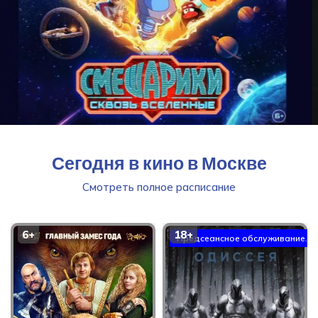
Сегодня в кино в Москве
Смотреть полное расписание
6+
18+
Предсеансное обслуживание. М