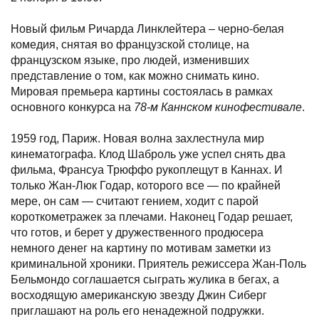
Новый фильм Ричарда Линклейтера – черно-белая
комедия, снятая во французской столице, на
французском языке, про людей, изменивших
представление о том, как можно снимать кино.
Мировая премьера картины состоялась в рамках
основного конкурса на
78-м Каннском кинофестивале
.
1959 год, Париж. Новая волна захлестнула мир
кинематографа. Клод Шаброль уже успел снять два
фильма, Франсуа Трюффо рукоплещут в Каннах. И
только Жан-Люк Годар, которого все — по крайней
мере, он сам — считают гением, ходит с парой
короткометражек за плечами. Наконец Годар решает,
что готов, и берет у дружественного продюсера
немного денег на картину по мотивам заметки из
криминальной хроники. Приятель режиссера Жан-Поль
Бельмондо соглашается сыграть жулика в бегах, а
восходящую американскую звезду Джин Сиберг
приглашают на роль его ненадежной подружки.