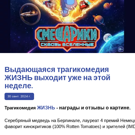
Выдающаяся трагикомедия
ЖИЗНЬ выходит уже на этой
неделе.
30 сент. 2024 г.
ЖИЗНЬ
- награды и отзывы о картине.
Т
рагикомедия
Серебряный медведь на Берлинале, лауреат 4 премий Немецк
фаворит кинокритиков (100% Rotten Tomatoes) и зрителей (IMDb