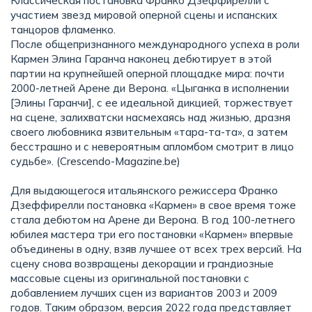
Классическая постановка Франко Дзеффирелли с
участием звезд мировой оперной сцены и испанских
танцоров фламенко.
После общепризнанного международного успеха в роли
Кармен Элина Гаранча наконец дебютирует в этой
партии на крупнейшей оперной площадке мира: почти
2000-летней Арене ди Верона. «Цыганка в исполнении
[Элины Гаранчи], с ее идеальной дикцией, торжествует
на сцене, залихватски насмехаясь над жизнью, дразня
своего любовника язвительным «тара-та-та», а затем
бесстрашно и с невероятным апломбом смотрит в лицо
судьбе». (Crescendo-Magazine.be)
Для выдающегося итальянского режиссера Франко
Дзеффирелли постановка «Кармен» в свое время тоже
стала дебютом на Арене ди Верона. В год 100-летнего
юбилея мастера три его постановки «Кармен» впервые
объединены в одну, взяв лучшее от всех трех версий. На
сцену снова возвращены декорации и грандиозные
массовые сцены из оригинальной постановки с
добавлением лучших сцен из вариантов 2003 и 2009
годов. Таким образом, версия 2022 года представляет