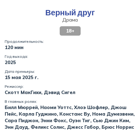
Верный друг
Драма
18+
Продолжительность:
120 мин
Год выхода:
2025
Дата премьеры:
15 мая 2025 г.
Режиссер:
Скотт МакГихи, Дэвид Сигел
В главных ролях:
Билл Мюррей, Наоми Уоттс, Хлоэ Шофлер, Джош
Пейс, Карла Гуджино, Констанс Ву, Нома Думезвени,
Сара Пиджон, Энни Фокс, Оуэн Тиг, Сью Джин Ким,
Энн Дауд, Феликс Солис, Джесс Габор, Брюс Норрис