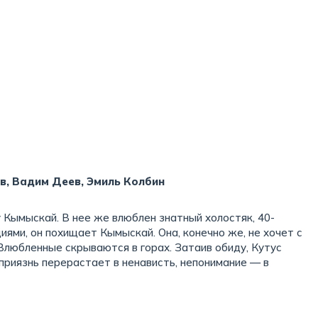
в, Вадим Деев, Эмиль Колбин
 Кымыскай. В нее же влюблен знатный холостяк, 40-
иями, он похищает Кымыскай. Она, конечно же, не хочет с
 Влюбленные скрываются в горах. Затаив обиду, Кутус
приязнь перерастает в ненависть, непонимание — в