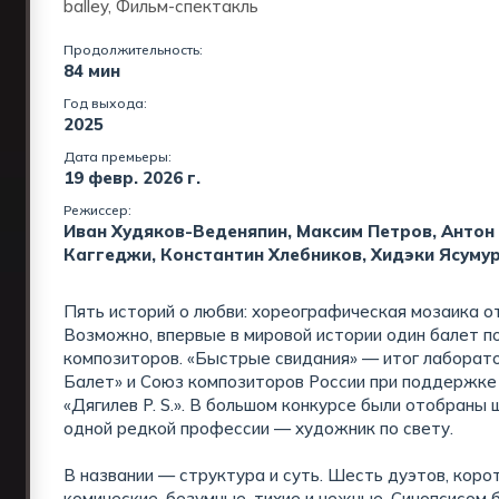
balley, Фильм-спектакль
Продолжительность:
84 мин
Год выхода:
2025
Дата премьеры:
19 февр. 2026 г.
Режиссер:
Иван Худяков-Веденяпин, Максим Петров, Антон
Каггеджи, Константин Хлебников, Хидэки Ясуму
Пять историй о любви: хореографическая мозаика о
Возможно, впервые в мировой истории один балет п
композиторов. «Быстрые свидания» — итог лаборато
Балет» и Союз композиторов России при поддержке
«Дягилев P. S.». В большом конкурсе были отобран
одной редкой профессии — художник по свету.
В названии — структура и суть. Шесть дуэтов, коро
комические, безумные, тихие и нежные. Синопсисом