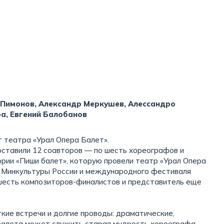
 Пимонов, Александр Меркушев, Алессандро
ра, Евгений Балобанов
т театра «Урал Опера Балет».
оставили 12 соавторов — по шесть хореографов и
рии «Пиши балет», которую провели театр «Урал Опера
 Минкультуры России и международного фестиваля
ы шесть композиторов-финалистов и представитель еще
ткие встречи и долгие проводы: драматические,
 балета может служить старая мудрость хореографа