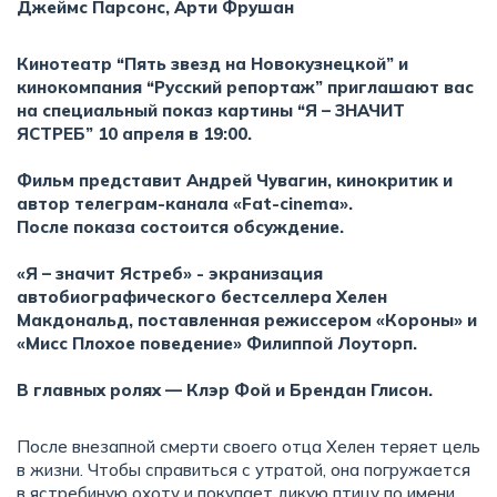
Джеймс Парсонс, Арти Фрушан
Кинотеатр “Пять звезд на Новокузнецкой” и
кинокомпания “Русский репортаж” приглашают вас
на специальный показ картины “Я – ЗНАЧИТ
ЯСТРЕБ” 10 апреля в 19:00.
Фильм представит Андрей Чувагин, кинокритик и
автор телеграм-канала «Fat-cinema».
После показа состоится обсуждение.
«Я – значит Ястреб» - экранизация
автобиографического бестселлера Хелен
Макдональд, поставленная режиссером «Короны» и
«Мисс Плохое поведение» Филиппой Лоуторп.
В главных ролях — Клэр Фой и Брендан Глисон.
После внезапной смерти своего отца Хелен теряет цель
в жизни. Чтобы справиться с утратой, она погружается
в ястребиную охоту и покупает дикую птицу по имени