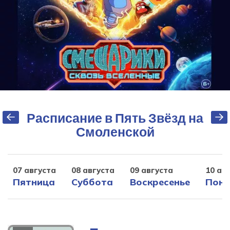
Расписание в Пять Звёзд на
Смоленской
07 августа
08 августа
09 августа
10 ав
Пятница
Суббота
Воскресенье
Поне