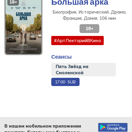
Большая арка
18+
Биография, Исторический, Драма,
Франция, Дания, 106 мин
18+
#АртЛекторийВКино
Сеансы
Большая
Пять Звёзд на
арка
Смоленской
Биография,
17:00
SUB
Исторический,
Драма, 106 мин
Купить
билет
В нашем мобильном приложении