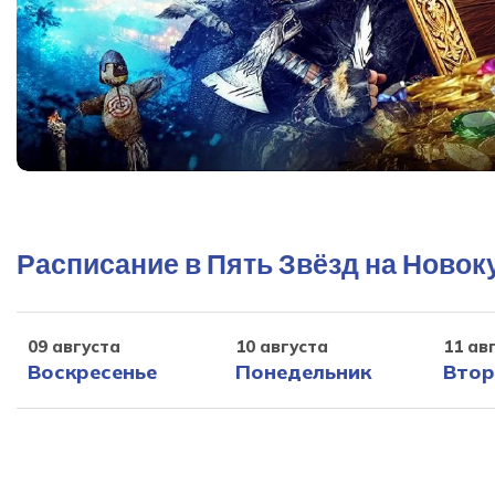
Расписание в Пять Звёзд на Новок
09 августа
10 августа
11 ав
Воскресенье
Понедельник
Втор