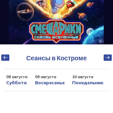
Сеансы в Костроме
08 августа
09 августа
10 августа
1
Суббота
Воскресенье
Понедельник