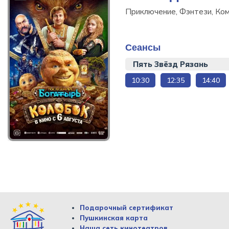
Приключение, Фэнтези, Ком
Сеансы
Пять Звёзд Рязань
10:30
12:35
14:40
Последний богатырь.
Колобок
Приключение, Фэнтези,
Комедия, Детское кино, 130
мин
Подарочный сертификат
Пушкинская карта
Купить билет
Наша сеть кинотеатров