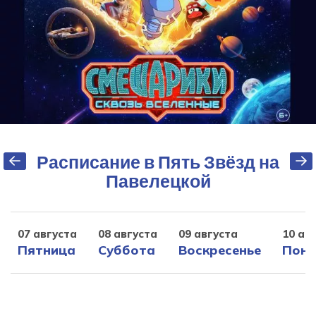
Расписание в Пять Звёзд на
Павелецкой
07 августа
08 августа
09 августа
10 ав
Пятница
Суббота
Воскресенье
Поне