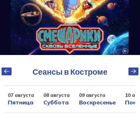
Сеансы в Костроме
07 августа
08 августа
09 августа
10 ав
Пятница
Суббота
Воскресенье
Поне