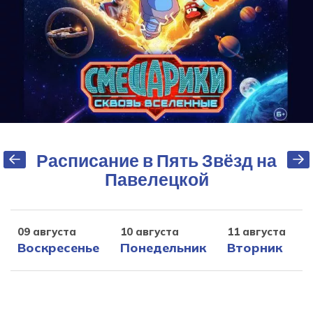
Расписание в Пять Звёзд на
Павелецкой
09 августа
10 августа
11 августа
1
Воскресенье
Понедельник
Вторник