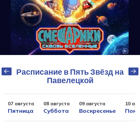
Расписание в Пять Звёзд на
Павелецкой
07 августа
08 августа
09 августа
10 ав
Пятница
Суббота
Воскресенье
Поне