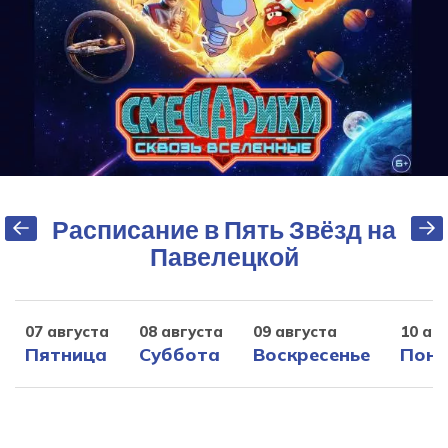
Расписание в Пять Звёзд на
Павелецкой
07 августа
08 августа
09 августа
10 ав
Пятница
Суббота
Воскресенье
Поне