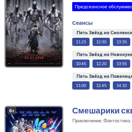
Предсеансное обслужива
Сеансы
Пять Звёзд на Смоленс
11:25
12:30
13:35
Пять Звёзд на Новокуз
10:45
12:20
13:55
Пять Звёзд на Павелец
Одиссея
, 172 мин
11:00
12:45
14:10
Купить билет
Смешарики ск
6+
Приключение, Фантастика, 