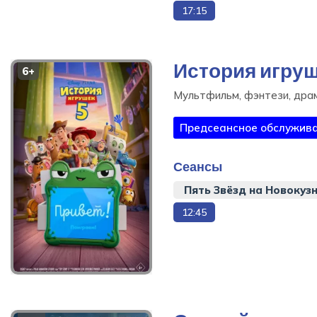
17:15
Ограбить Лондон
Детектив, Боевик, Триллер,
Драма, Военный,
Криминальный, 98 мин
История игруш
6+
Купить билет
Мультфильм, фэнтези, драм
Предсеансное обслужива
Сеансы
Пять Звёзд на Новокуз
12:45
История игрушек 5
Мультфильм, фэнтези,