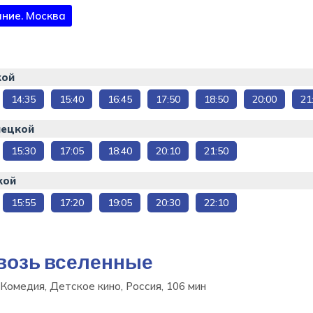
ние. Москва
кой
14:35
15:40
16:45
17:50
18:50
20:00
21
нецкой
15:30
17:05
18:40
20:10
21:50
кой
15:55
17:20
19:05
20:30
22:10
возь вселенные
Комедия, Детское кино, Россия, 106 мин