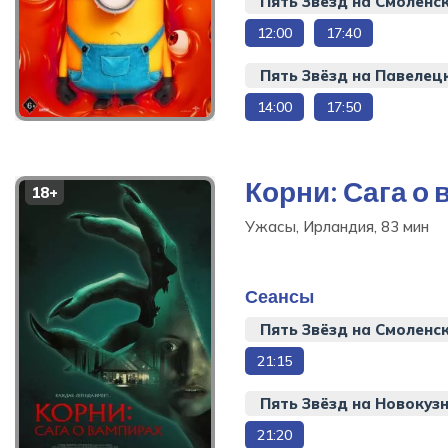
Пять Звёзд на Смоленс
12:00
17:40
Пять Звёзд на Павелец
14:00
17:50
Миньоны и монстры
мультфильм, фантастика,
Корни: Сага о
18+
комедия, приключения,
семейный, 90 мин
Ужасы, Ирландия, 83 мин
Купить билет
Сеансы
Пять Звёзд на Смоленс
21:15
Пять Звёзд на Новокуз
21:20