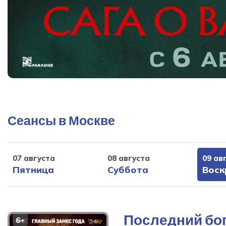
Сеансы в Москве
07 августа
08 августа
09 ав
Пятница
Суббота
Воск
Последний бо
6+