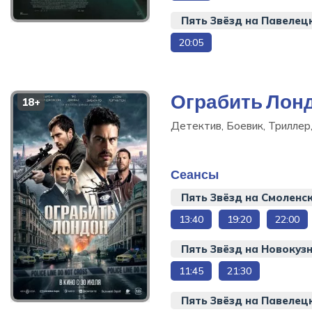
Пять Звёзд на Павелец
20:05
Корни: Сага о
вампирах
Ужасы, 83 мин
Ограбить Лон
18+
Купить билет
Детектив, Боевик, Триллер
Сеансы
Пять Звёзд на Смоленс
13:40
19:20
22:00
Пять Звёзд на Новокуз
11:45
21:30
Пять Звёзд на Павелец