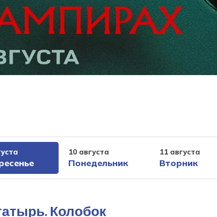
густа
10 августа
11 августа
ресенье
Понедельник
Вторник
гатырь. Колобок