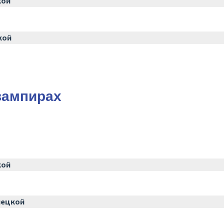
кой
кой
 вампирах
кой
нецкой