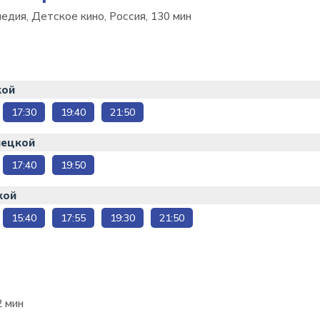
едия, Детское кино, Россия, 130 мин
кой
17:30
19:40
21:50
нецкой
17:40
19:50
кой
15:40
17:55
19:30
21:50
2 мин