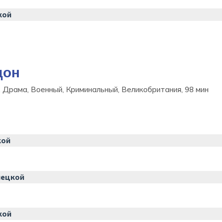
кой
дон
, Драма, Военный, Криминальный, Великобритания, 98 мин
кой
нецкой
кой