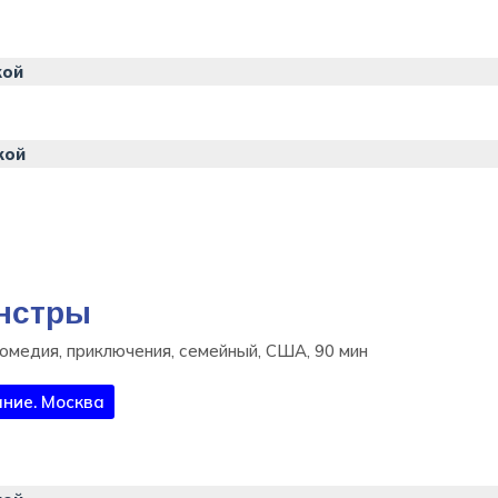
кой
кой
нстры
омедия, приключения, семейный, США, 90 мин
ние. Москва