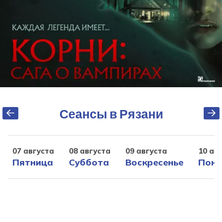
Сеансы в Рязани
07 августа
08 августа
09 августа
10 ав
Пятница
Суббота
Воскресенье
Поне