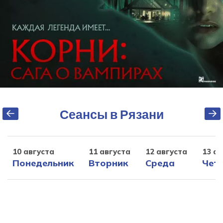
Сеансы в Рязани
10 августа
11 августа
12 августа
13 ав
Понедельник
Вторник
Среда
Чет