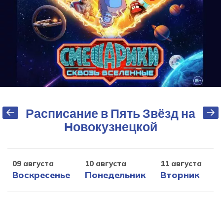
Расписание в Пять Звёзд на
Новокузнецкой
09 августа
10 августа
11 августа
1
Воскресенье
Понедельник
Вторник