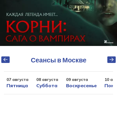
Сеансы в Москве
07 августа
08 августа
09 августа
10 ав
Пятница
Суббота
Воскресенье
Поне