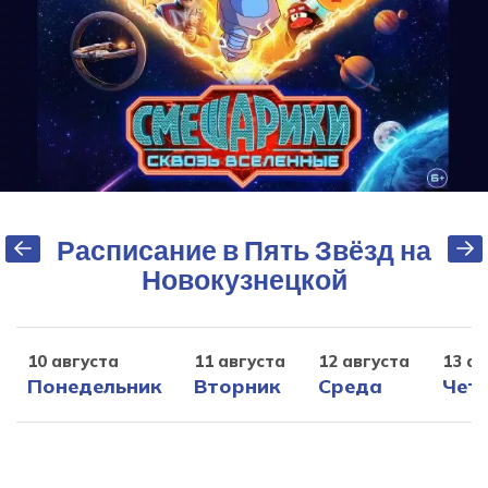
Расписание в Пять Звёзд на
Новокузнецкой
10 августа
11 августа
12 августа
13 ав
Понедельник
Вторник
Среда
Чет