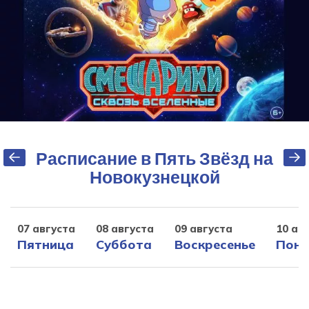
Расписание в Пять Звёзд на
Новокузнецкой
07 августа
08 августа
09 августа
10 ав
Пятница
Суббота
Воскресенье
Поне